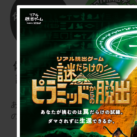
体験する物
リアル脱
語project
ゲーム
for schoo
あなたも、物語
の登場人物にな
次の授業は“謎
りませんか
き”!?