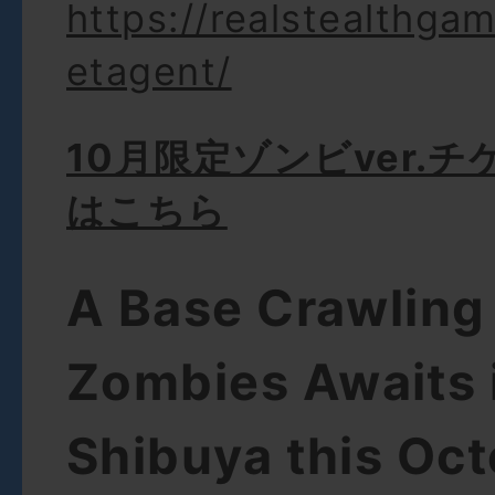
https://realstealthga
etagent/
10月限定ゾンビver.
はこちら
A Base Crawling
Zombies Awaits 
Shibuya this Oct