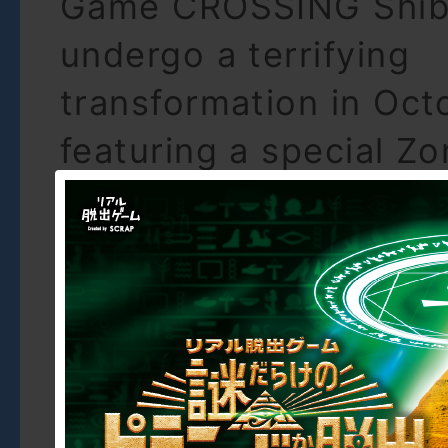
Game CROSSING Shibu
undergo a terrifying
transformation in Oct
featuring a special Z
packed with fear-indu
and immersive horror
Buy Tickets Here
★Special event site: