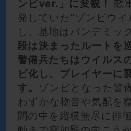
ンビver.」に変貌！
敵
発していた“ゾンビウイ
し、基地はパンデミッ
段は決まったルートを
警備兵たちはウイルス
ビ化し、プレイヤーに
す。
ゾンビとなった警
わずかな物音や気配を
闇の中を縦横無尽に徘
動きで突如壁の向こう