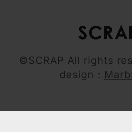
©SCRAP All rights re
design：
Marb