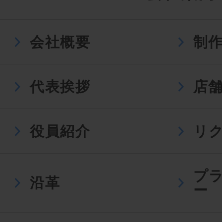
会社概要
制
代表挨拶
店
役員紹介
リ
プ
沿革
ー