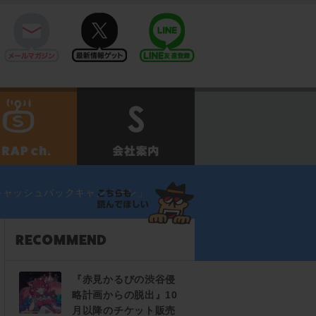
mail
twitter
Line@
せ
SCRAPch.
会社案内
キャッシュバックキャンペーン」
『赤見かるびの渋谷侵
略計画からの脱出』10
月以降のチケット販売