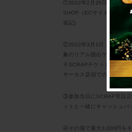
①2022年2月25日（金）18:
SHOP（ECサイト）で、1
追記)
②2022年3月1日（火）
象のリアル脱出ゲーム公演
※SCRAPチケット、TM
サーカス店頭での購入が対
③参加当日にSCRAP常設
ットと一緒にキャッシュバ
④その場で最大3,000円