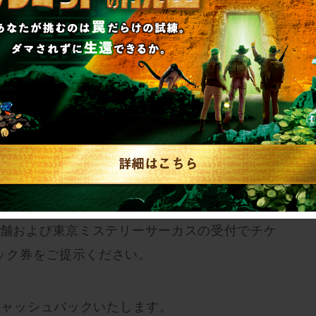
00〜3月18日（金）23:59にSCRAP GOODS
会計で対象商品を2つ以上ご購入ください。(3/11
〜4月24日（日）の期間中に開催の、キャンペーン対
のチケットをご購入ください。
CチケットおよびSCRAP常設店舗、東京ミステリー
象です。
店舗および東京ミステリーサーカスの受付でチケ
ック券をご提示ください。
をキャッシュバックいたします。