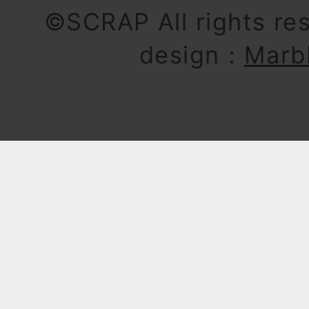
©SCRAP All rights re
design：
Marb