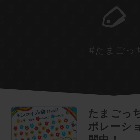
#たまごっ
たまごっち
ボレーシ
開中！