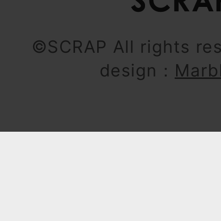
©SCRAP All rights re
design：
Marb