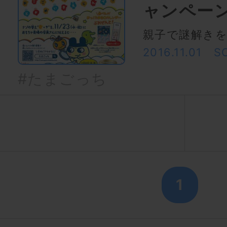
ャンペー
親子で謎解き
2016.11.01
S
#たまごっち
1