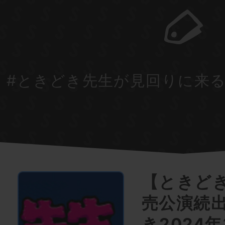
#ときどき先生が見回りに来
【ときど
売公演続出
き2024