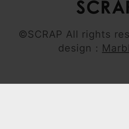
©SCRAP All rights re
design：
Marb