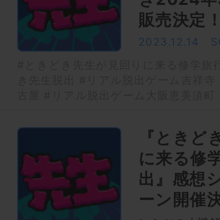
販売決定
2023.12.14
S
#ときどき先生が見回りに来る修学旅
き先生脱出
#リアル脱出ゲーム吉祥寺
古屋
#リアル脱出ゲーム大阪恵美須町
『ときど
に来る修
出』感想
ーン開催