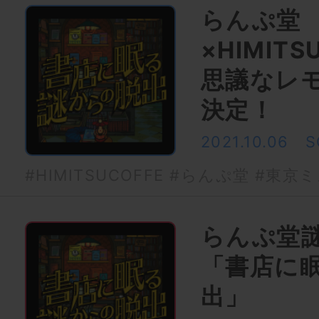
らんぷ堂
×HIMITS
思議なレ
決定！
2021.10.06
S
#HIMITSUCOFFE
#らんぷ堂
#東京ミ
らんぷ堂
「書店に
出」