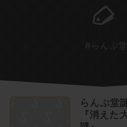
#らんぷ
らんぷ堂
『消えた
謎』