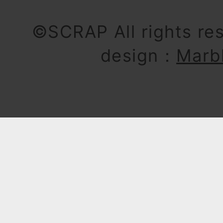
©SCRAP All rights re
design：
Marb