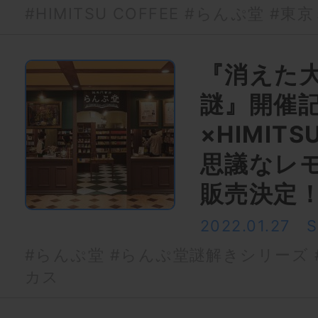
#HIMITSU COFFEE
#らんぷ堂
#東京
『消えた
謎』開催
×HIMITS
思議なレ
販売決定
2022.01.27
#らんぷ堂
#らんぷ堂謎解きシリーズ
カス