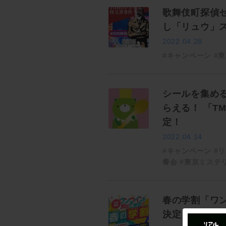
歌舞伎町探偵
し「リュウ」
2022.04.28
#キャンペーン
#
シールを集め
らえる！ 「T
定！
2022.04.14
#キャンペーン
#
餐会
#東京ミステ
春の学割「ワ
決定！