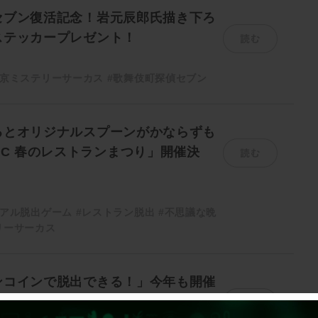
セブン復活記念！岩元辰郎氏描き下ろ
読む
ステッカープレゼント！
東京ミステリーサーカス
#歌舞伎町探偵セブン
るとオリジナルスプーンがかならずも
読む
MC 春のレストランまつり」開催決
リアル脱出ゲーム
#レストラン脱出
#不思議な晩
リーサーカス
ンコインで脱出できる！」今年も開催
読む