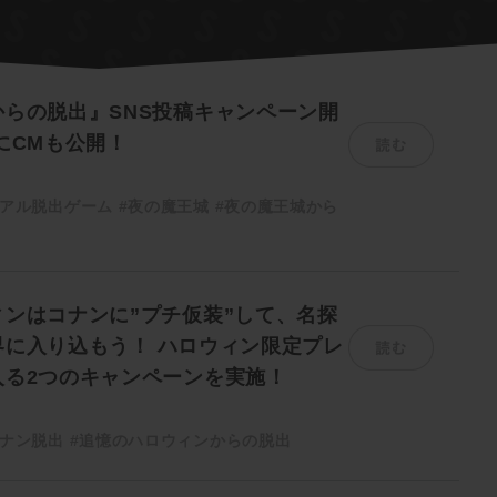
らの脱出』SNS投稿キャンペーン開
読む
にCMも公開！
リアル脱出ゲーム
#夜の魔王城
#夜の魔王城から
ンはコナンに”プチ仮装”して、名探
読む
界に入り込もう！ ハロウィン限定プレ
入る2つのキャンペーンを実施！
ナン脱出
#追憶のハロウィンからの脱出