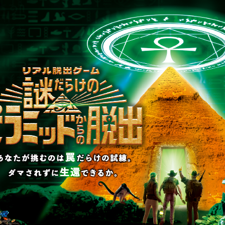
国
#学割
#東京ミステリーサーカス
タワーからの脱出』東京ミステリーサ
読む
決定！開催を記念した2月限定の半額
も！
東京ミステリーサーカス
5
6
7
8