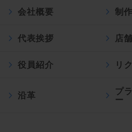
会社概要
制
代表挨拶
店
役員紹介
リ
プ
沿革
ー