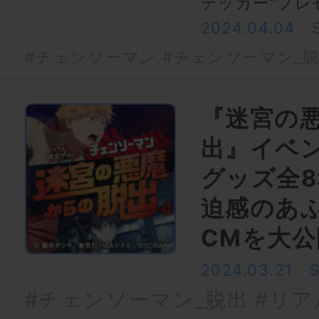
テッカー"プレ
2024.04.04
#チェンソーマン
#チェンソーマン_
『迷宮の
出』イベ
グッズ全
迫感のあ
CMを大公
2024.03.21
#チェンソーマン_脱出
#リア