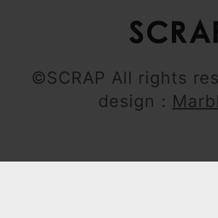
©SCRAP All rights re
design：
Marb