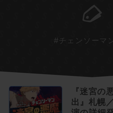
#チェンソーマ
『迷宮の
出』札幌
演の詳細