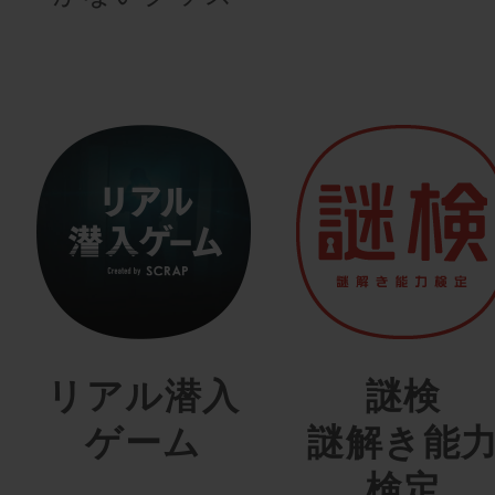
リアル潜入
謎検
ゲーム
謎解き能
検定