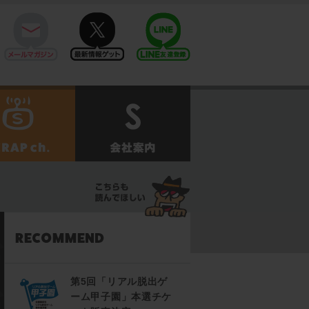
mail
twitter
Line@
せ
SCRAPch.
会社案内
第5回「リアル脱出ゲ
ーム甲子園」本選チケ