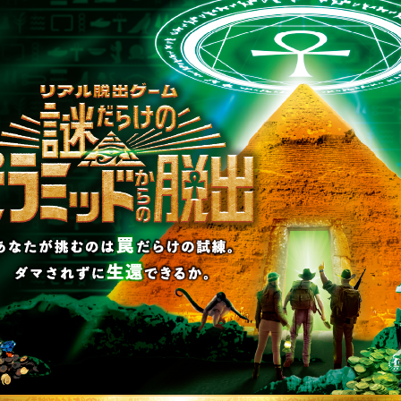
roject最新作『カジノ・シュレディン
読む
脱出ゲーム原宿店にて2024年11月29
定！
ム原宿店
#体験する物語project
3
4
5
6