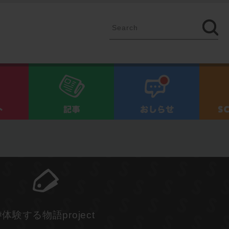
イベント
記事
お知ら
#体験する物語project