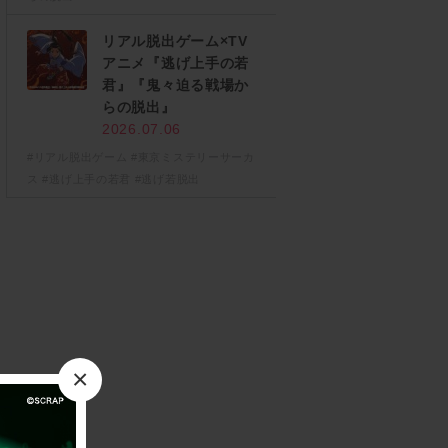
リアル脱出ゲーム×TV
アニメ『逃げ上手の若
君』『鬼々迫る戦場か
らの脱出』
2026.07.06
#リアル脱出ゲーム
#東京ミステリーサーカ
ス
#逃げ上手の若君
#逃げ若脱出
×