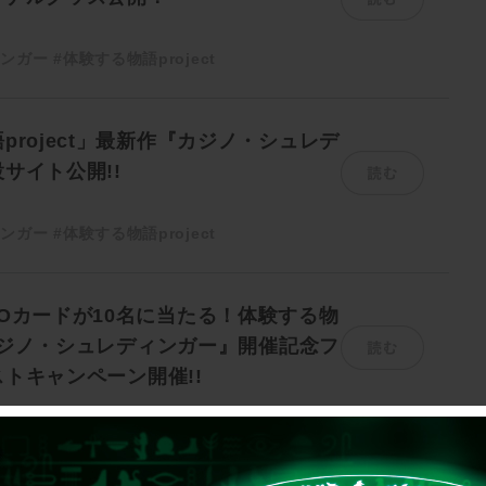
ィンガー
#体験する物語project
project」最新作『カジノ・シュレデ
読む
サイト公開!!
ィンガー
#体験する物語project
Oカードが10名に当たる！体験する物
読む
t『カジノ・シュレディンガー』開催記念フ
トキャンペーン開催!!
ィンガー
#体験する物語project