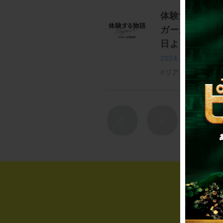
体験する物語p
ガー』 リアル
日より開催決
2024.10.30
#リアル脱出ゲー
1
2