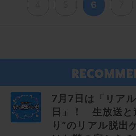
4
5
6
7
7月7日は「リア
日」！ 生放送と
り”のリアル脱出