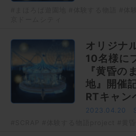
#まほろば遊園地
#体験する物語
#体験
京ドームシティ
オリジナ
10名様に
『黄昏の
地』開催
RTキャン
2023.04.20
#SCRAP
#体験する物語project
#黄