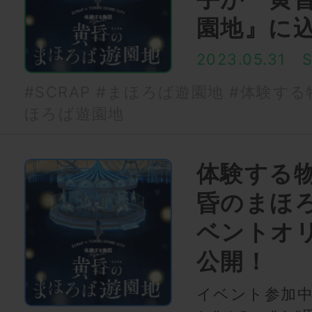
園地』に
2023.05.31
#SCRAP
#まほろば遊園地
#体験する物語
ほろば遊園地
体験する物語
昏のまほ
ベントオ
公開！
イベント参加