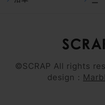
ー
©SCRAP All rights re
design：
Marb