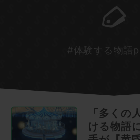
#体験する物語pro
「多くの
ける物語
手が『黄