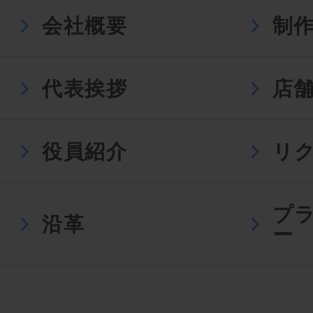
会社概要
制
代表挨拶
店
役員紹介
リ
プ
沿革
ー