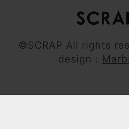
©SCRAP All rights re
design：
Marb