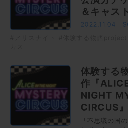
＆キャス
2022.11.04
S
#アリスナイト
#体験する物語project
カス
体験する物語
作『ALICE
NIGHT M
CIRCU
「不思議の国