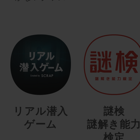
リアル潜入
謎検
ゲーム
謎解き能
検定