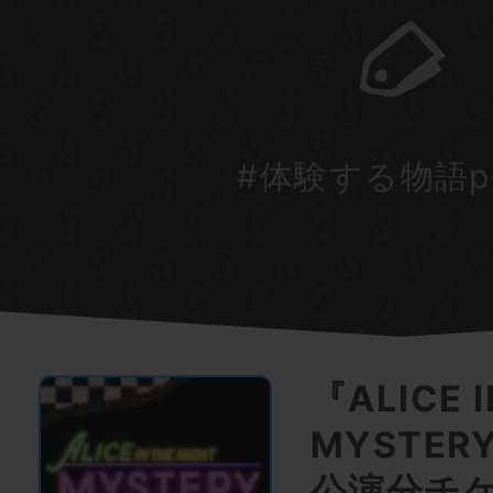
#体験する物語pro
『ALICE I
MYSTERY
公演分チ