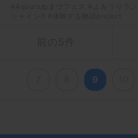
#Aqoursぬまづフェス
#よみうりラ
シャイン!!
#体験する物語project
前の5件
7
8
9
10