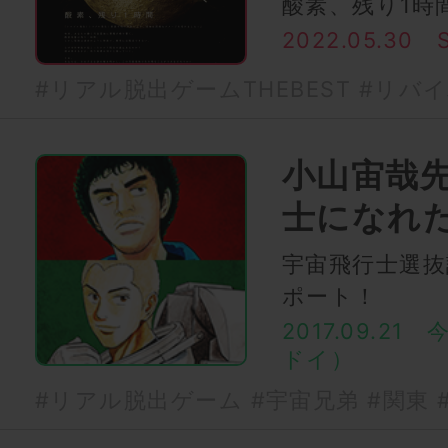
酸素、残り1時
2022.05.30
#リアル脱出ゲームTHEBEST
#リバイ
小山宙哉
士になれ
宇宙飛行士選抜
ポート！
2017.09.21
ドイ）
#リアル脱出ゲーム
#宇宙兄弟
#関東