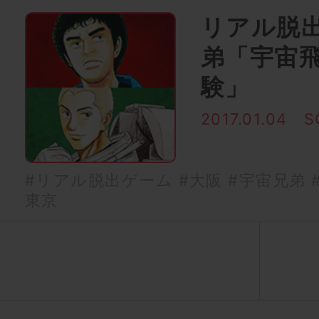
リアル脱
弟「宇宙
験」
2017.01.04
S
#リアル脱出ゲーム
#大阪
#宇宙兄弟
東京