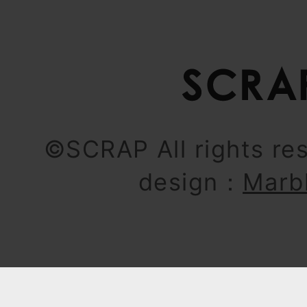
©SCRAP All rights re
design：
Marb