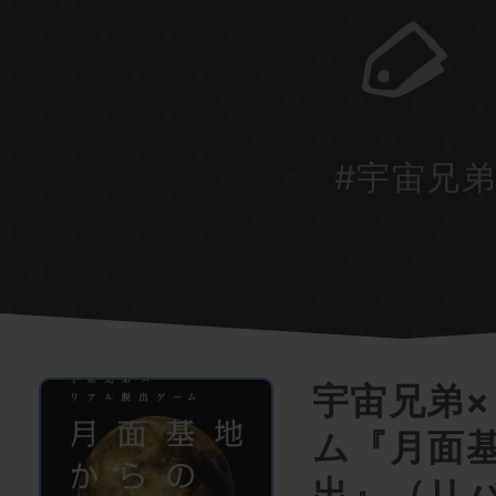
#宇宙兄
宇宙兄弟
ム『月面
出』（リ