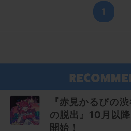
1
『赤見かるびの渋
の脱出』10月以
開始！