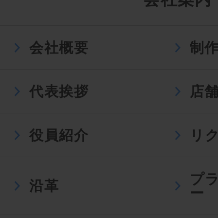
会社概要
制
代表挨拶
店
役員紹介
リ
プ
沿革
ー