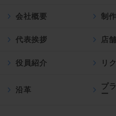
会社概要
制
代表挨拶
店
役員紹介
リ
プ
沿革
ー