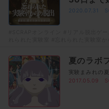
2020.07.31
S
#SCRAPオンライン
#リアル脱出ゲー
れられた実験室
#忘れられた実験室か
夏のラボフ
実験まみれの
2017.05.09
S