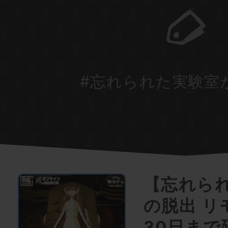
#忘れられた実験室
【忘れら
の脱出 リモ
30日まで