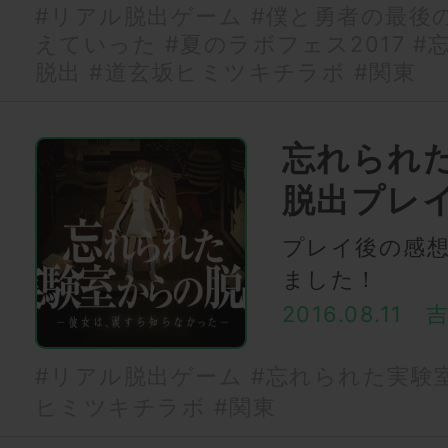
#リアル脱出ゲーム
#僕と勇者の最後
えていった
#夏のラボフェス2017
#
脱出
#道玄坂ヒミツキチラボ
#関東
忘れられ
脱出プレ
プレイ後の感
ました！
2016.08.11
#リアル脱出ゲーム
#忘れられた実験
ヒミツキチラボ
#関東