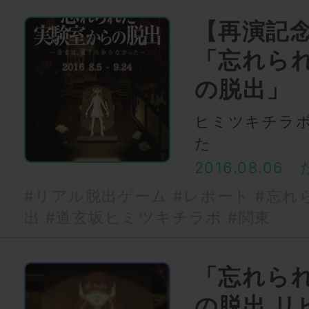
【再演記
「忘れら
の脱出」
ヒミツキチラ
た
2016.08.06
#リアル脱出ゲーム
#レポート
#忘れ
出
#道玄坂ヒミツキチラボ
#関東
「忘れら
の脱出 リ