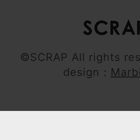
©SCRAP All rights re
design：
Marb