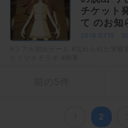
チケット
て のお知
2016.07.15
S
#リアル脱出ゲーム
#忘れられた実験
ヒミツキチラボ
#関東
前の5件
1
2