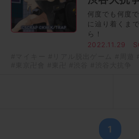
何度でも何度
に辿り着くま
ら！
2022.11.29
S
#マイキー
#リアル脱出ゲーム
#周遊
#東京卍會
#東卍
#渋谷
#渋谷大抗争
1