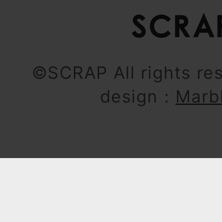
©SCRAP All rights re
design：
Marb