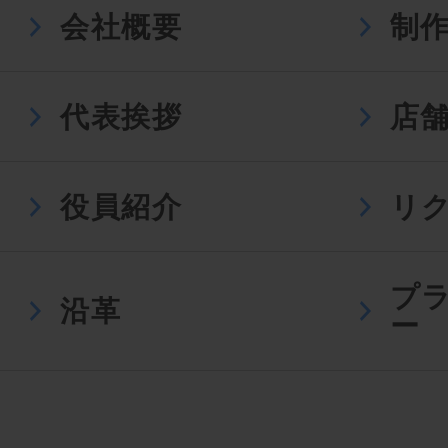
会社概要
制
代表挨拶
店
役員紹介
リ
プ
沿革
ー