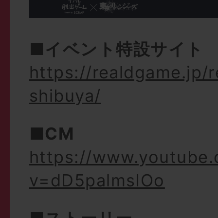
■イベント特設サイト
https://realdgame.jp/
shibuya/
■CM
https://www.youtube
v=dD5palmsIOo