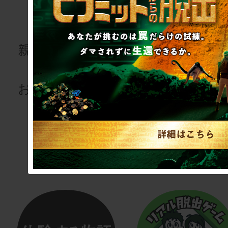
for kids
研修・懇
会
親子で楽しむ謎
解きを
研修用・懇親
お届けします！
用会議
室型リアル脱
ゲーム