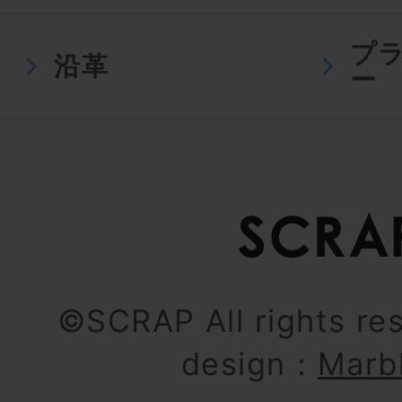
プ
沿革
ー
©SCRAP All rights re
design：
Marb