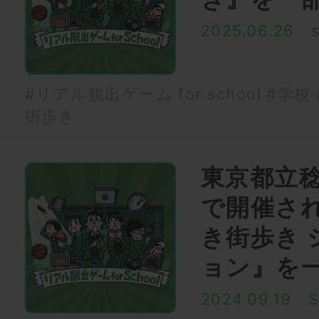
2025.06.26
#リアル脱出ゲーム for school
#学校
街歩き
東京都立
で開催さ
き街歩き 
ョン』を
2024.09.19