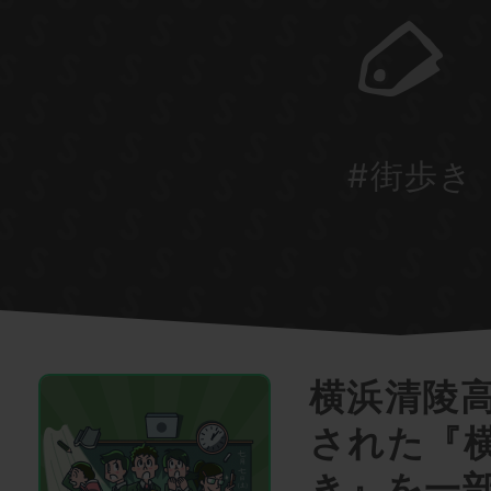
#街歩き
横浜清陵
された『
き』を一