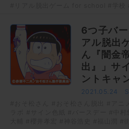
#リアル脱出ゲーム for school
#学校
6つ子バ
アル脱出
ん『闇金
出』」サ
ントキャ
2021.05.24
#おそ松さん
#おそ松さん脱出
#アニ
ラボ
#サイン色紙
#バースデー
#中村
大輔
#櫻井孝宏
#神谷浩史
#福山潤
#