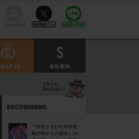
mail
twitter
Line@
せ
SCRAPch.
会社案内
『赤見かるびの渋谷侵
略計画からの脱出』10