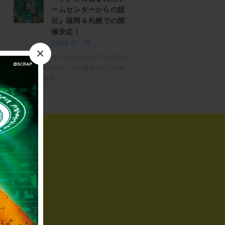
ームセンターからの脱
出』福岡＆札幌での開
催決定！
2026.07.28
×
#ゾンビホームセンター脱出
#リアル脱出ゲ
ーム
#リアル脱出ゲーム札幌店
#リアル脱
出ゲーム福岡店