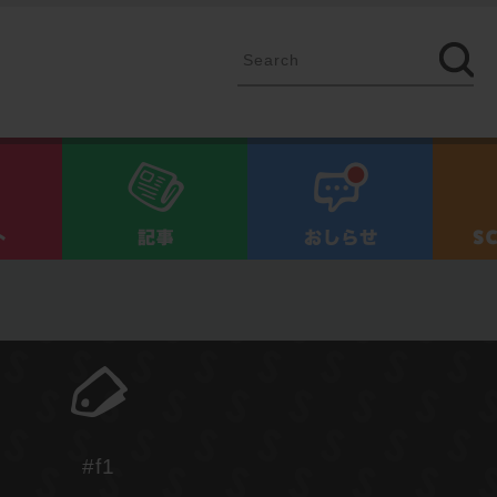
イベント
記事
お知ら
#f1