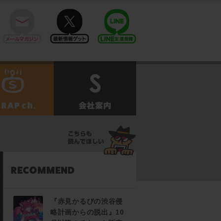
mail
twitter
Line@
せ
SCRAPch.
会社案内
『赤見かるびの渋谷侵
略計画からの脱出』10