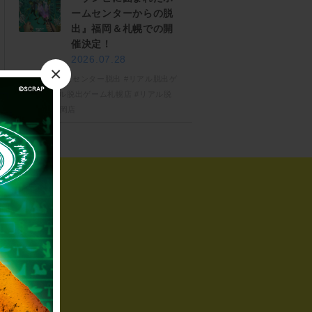
ームセンターからの脱
出』福岡＆札幌での開
催決定！
2026.07.28
×
#ゾンビホームセンター脱出
#リアル脱出ゲ
ーム
#リアル脱出ゲーム札幌店
#リアル脱
出ゲーム福岡店