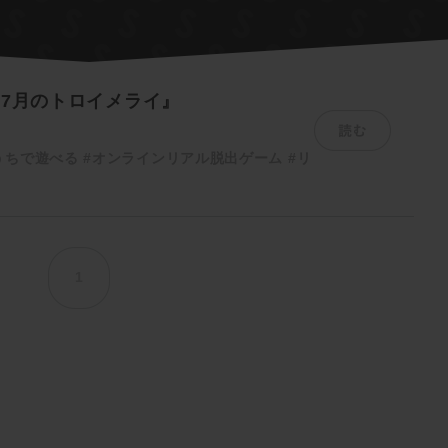
S 7月のトロイメライ』
読む
うちで遊べる
#オンラインリアル脱出ゲーム
#リ
1