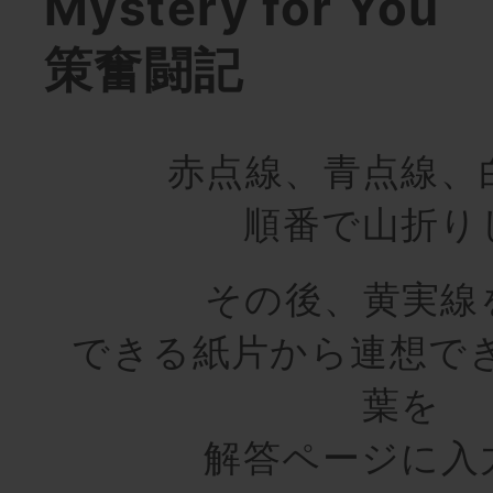
Mystery for Y
策奮闘記
赤点線、青点線、
順番で山折り
その後、黄実線
できる紙片から連想で
葉を
解答ページに入