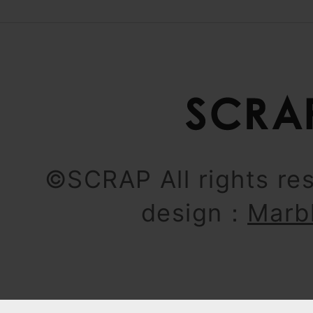
©SCRAP All rights re
design：
Marb