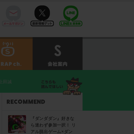
mail
twitter
Line@
せ
SCRAPch.
会社案内
上田誠
『ダンダダン』好きな
ら迷わず参加一択！ リ
アル脱出ゲーム×ダン