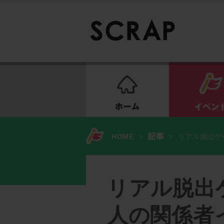
ホーム
HOME
>
>
リアル脱出ゲ
リアル脱出
人の関係者イ