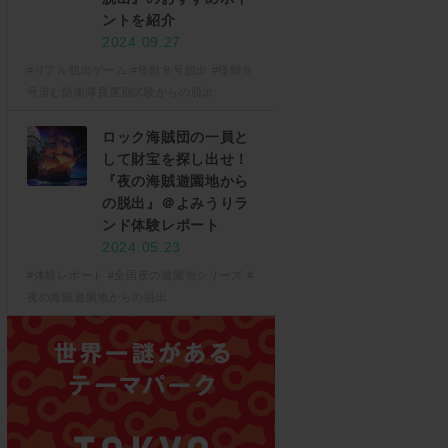
ントを紹介
2024.09.27
#リアル脱出ゲーム
#怪獣８号脱出
#怪獣９
号潜む防衛隊員選別試験からの脱出
ロック海賊団の一員と
して財宝を探し出せ！
『夜の海賊遊園地から
の脱出』＠よみうりラ
ンド体験レポート
2024.05.23
#体験レポート
#全国夜の遊園地シリーズ
#
夜の海賊遊園地からの脱出