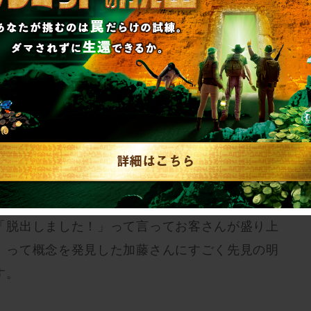
bの脱出ゲームがお好きで、加藤とも脱出ゲーム
いますが、最初にリアル脱出ゲームについて聞い
？
に部屋から出るんですか？」って聞いたら、実際
できた！」って、みんながワーッとなるっておっ
屋から脱出するもんだと思っていたので、それが
も逆に言うとそれだけ「脱出」って言葉が強いの
「脱出しました！」って言ってお客さんが盛り上
」って概念を発見した加藤さんにすごく先見の明
す。