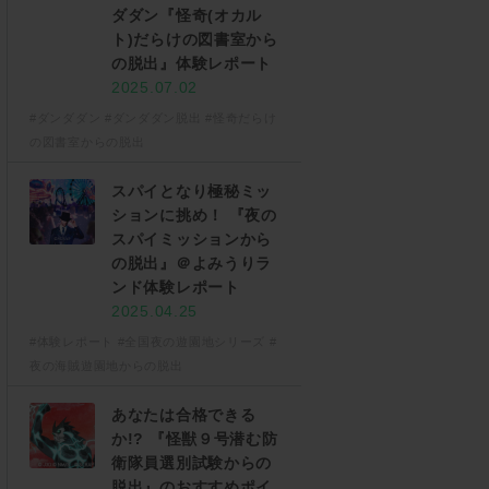
ダダン『怪奇(オカル
ト)だらけの図書室から
の脱出』体験レポート
2025.07.02
#ダンダダン
#ダンダダン脱出
#怪奇だらけ
の図書室からの脱出
スパイとなり極秘ミッ
ションに挑め！ 『夜の
スパイミッションから
の脱出』＠よみうりラ
ンド体験レポート
2025.04.25
#体験レポート
#全国夜の遊園地シリーズ
#
夜の海賊遊園地からの脱出
あなたは合格できる
か!? 『怪獣９号潜む防
衛隊員選別試験からの
脱出』のおすすめポイ