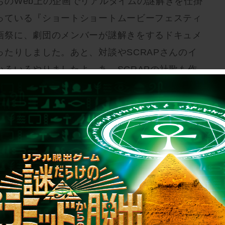
ちのWeb上の企画でリアルタイムの謎解きを仕掛
っている『ショートショートムービーフェスティ
画祭に、劇団のメンバーが謎解きをするドキュメ
たりしました。あと、対談やSCRAPさんのイ
いろいろやりましたよ。あ、
SCRAPの社歌
も作
です。
加されたことはありますか？
ると、参加するアトラクションがあまり得意じゃ
って人とやるじゃないですか、そういうのが得意
のいてますね。でも
お正月の謎解き
は毎年クリア