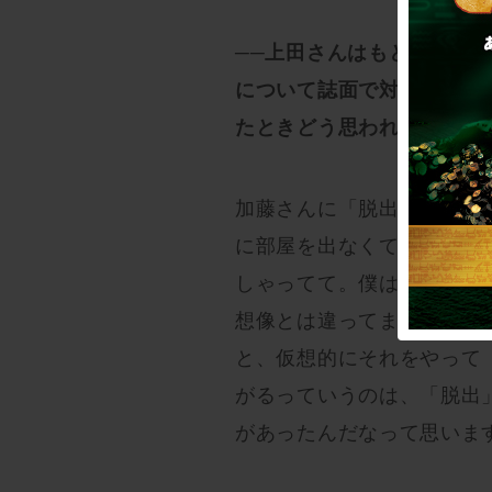
──上田さんはもともとWe
について誌面で対談されて
たときどう思われましたか
加藤さんに「脱出って本当
に部屋を出なくても「脱出
しゃってて。僕は本当に部
想像とは違ってました。で
と、仮想的にそれをやって
がるっていうのは、「脱出
があったんだなって思いま