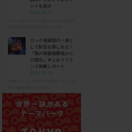
ントを紹介
2024.09.27
#リアル脱出ゲーム
#怪獣８号脱出
#怪獣９
号潜む防衛隊員選別試験からの脱出
ロック海賊団の一員と
して財宝を探し出せ！
『夜の海賊遊園地から
の脱出』＠よみうりラ
ンド体験レポート
2024.05.23
#体験レポート
#全国夜の遊園地シリーズ
#
夜の海賊遊園地からの脱出