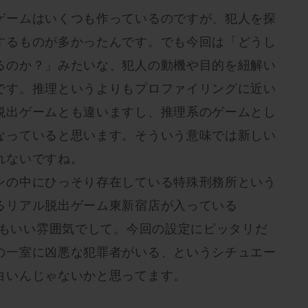
ゲームはいくつも作っているのですが、犯人を探
するものが多かったんです。でも今回は「どうし
るのか？」みたいな、犯人の動機や目的を紐解い
です。推理というよりもプロファイリングに近い
脱出ゲームとも違いますし、推理系のゲームとし
なっていると思います。そういう意味では新しい
れないですね。
ンの中にひっそり存在している特殊刑務所という
るリアル脱出ゲーム東新宿店が入っている
てもいい雰囲気でして。今回の設定にピッタリだ
の一室に凶悪な犯罪者がいる、というシチュエー
白いんじゃないかと思ってます。