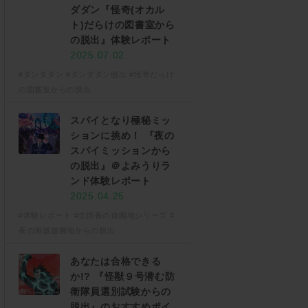
ダダン『怪奇(オカル
ト)だらけの図書室から
の脱出』体験レポート
2025.07.02
#ダンダダン
#ダンダダン脱出
#怪奇だらけ
の図書室からの脱出
スパイとなり極秘ミッ
ションに挑め！ 『夜の
スパイミッションから
の脱出』＠よみうりラ
ンド体験レポート
2025.04.25
#体験レポート
#全国夜の遊園地シリーズ
#
夜の海賊遊園地からの脱出
あなたは合格できる
か!? 『怪獣９号潜む防
衛隊員選別試験からの
脱出』のおすすめポイ