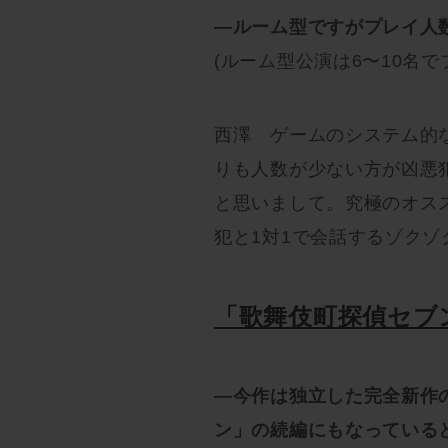
—ルーム型ですがプレイ人
(ルーム型公演は6〜10名
西澤 ゲームのシステム的
りも人数が少ない方が凶悪
と思いまして。究極のオスス
犯と1対1で会話するゾク
「歌舞伎町探偵セブ
—今作は独立した完全新作
ン」の続編にもなっている