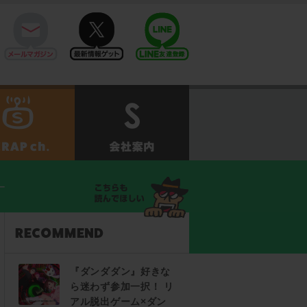
mail
twitter
Line@
せ
SCRAPch.
会社案内
ー
『ダンダダン』好きな
ら迷わず参加一択！ リ
アル脱出ゲーム×ダン