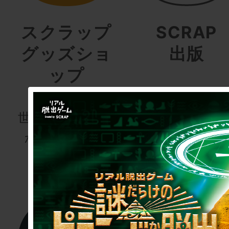
スクラップ
SCRAP
グッズショ
出版
ップ
謎専門出版社
世界でここにし
かないグッズ