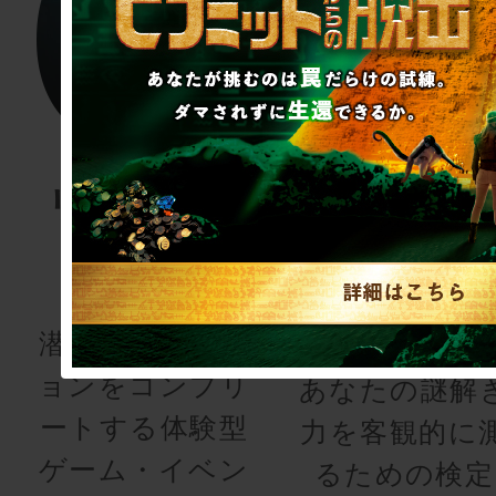
リアル潜入
謎検
ゲーム
謎解き能
検定
潜入してミッシ
ョンをコンプリ
あなたの謎解
ートする体験型
力を客観的に
ゲーム・イベン
るための検定