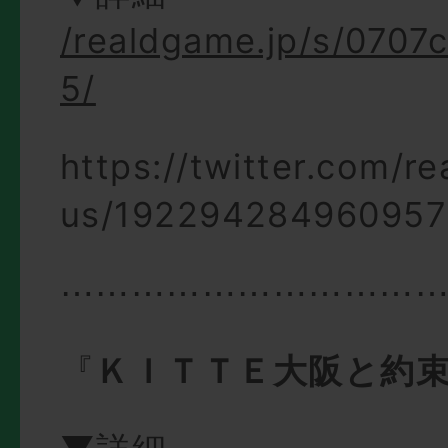
/realdgame.jp/s/070
5/
https://twitter.com/r
us/19229428496095
⋯⋯⋯⋯⋯⋯⋯⋯⋯⋯
『
ＫＩＴＴＥ大阪と約