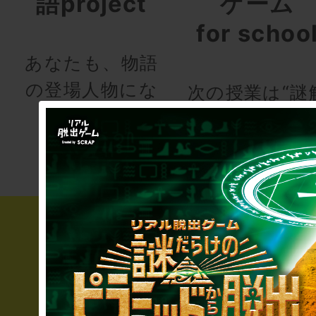
語project
ゲーム
for schoo
あなたも、物語
の登場人物にな
次の授業は“謎
りませんか
き”!?