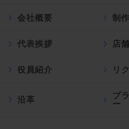
会社概要
制
代表挨拶
店
役員紹介
リ
プ
沿革
ー