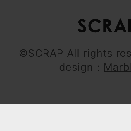
©SCRAP All rights re
design：
Marb