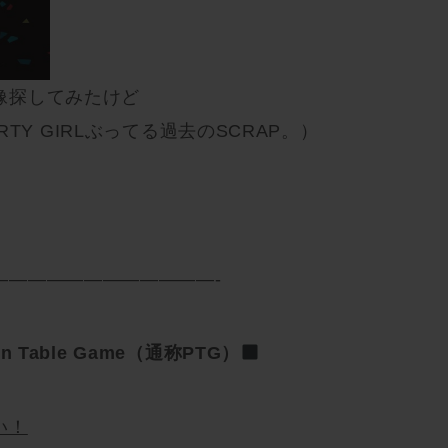
像探してみたけど
TY GIRLぶってる過去のSCRAP。）
————————————-
n Table Game（通称PTG）
い！