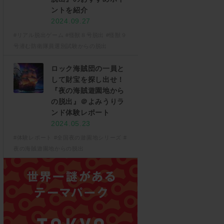
ントを紹介
2024.09.27
#リアル脱出ゲーム
#怪獣８号脱出
#怪獣９
号潜む防衛隊員選別試験からの脱出
ロック海賊団の一員と
して財宝を探し出せ！
『夜の海賊遊園地から
の脱出』＠よみうりラ
ンド体験レポート
2024.05.23
#体験レポート
#全国夜の遊園地シリーズ
#
夜の海賊遊園地からの脱出