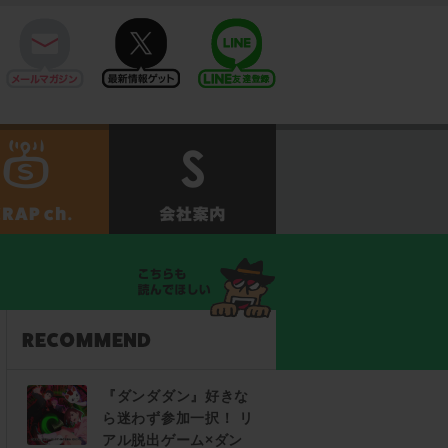
mail
twitter
Line@
せ
SCRAPch.
会社案内
『ダンダダン』好きな
ら迷わず参加一択！ リ
アル脱出ゲーム×ダン