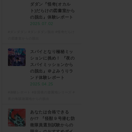
ダダン『怪奇(オカル
ト)だらけの図書室から
の脱出』体験レポート
2025.07.02
#ダンダダン
#ダンダダン脱出
#怪奇だらけ
の図書室からの脱出
スパイとなり極秘ミッ
ションに挑め！ 『夜の
スパイミッションから
の脱出』＠よみうりラ
ンド体験レポート
2025.04.25
#体験レポート
#全国夜の遊園地シリーズ
#
夜の海賊遊園地からの脱出
あなたは合格できる
か!? 『怪獣９号潜む防
衛隊員選別試験からの
脱出』のおすすめポイ