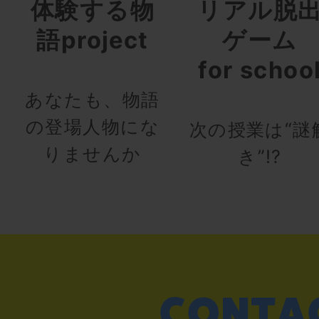
体験する物
リアル脱
語project
ゲーム
for schoo
あなたも、物語
の登場人物にな
次の授業は“謎
りませんか
き”!?