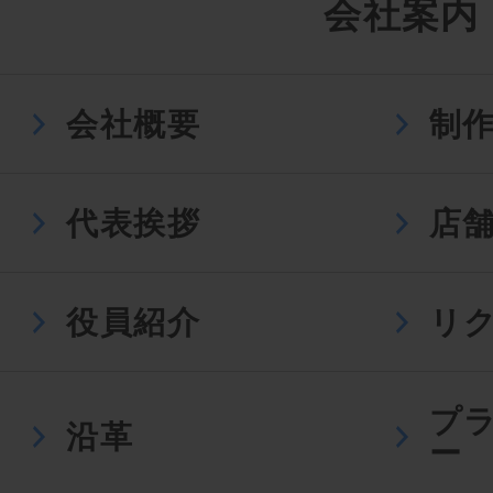
会社案内
会社概要
制
代表挨拶
店
役員紹介
リ
プ
沿革
ー