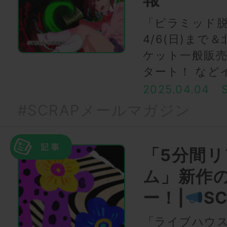
「ピラミッド
4/6(日)まで
ケット一般販売
タート！ など
2025.04.04
#SCRAPメールマガジン
「5分間
ム」新作
ー！|
S
「ライブハウス脱