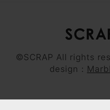
©SCRAP All rights re
design：
Marb