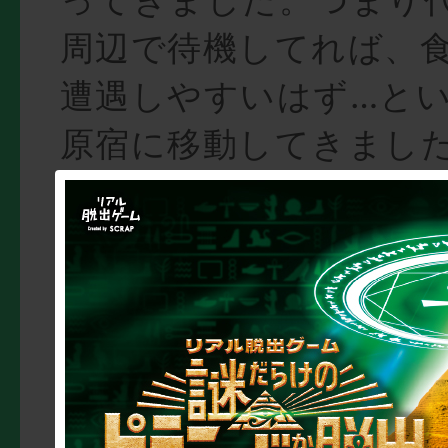
周辺で待機してれば、
遭遇しやすいはず…と
原宿に移動してきまし
等生の小池さんのこん
が。
神社到着！さぁ、合
みあす食パン女子
pic.twitter.com/sns