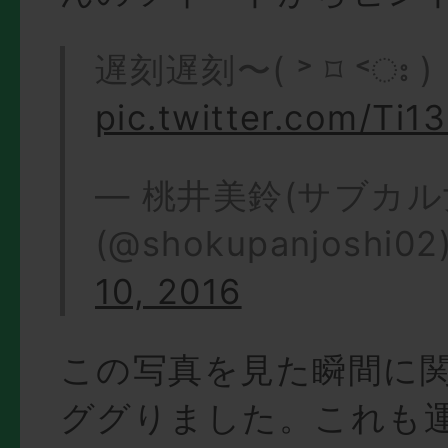
遅刻遅刻〜( ˃ ⌑ ˂ഃ )
pic.twitter.com/Ti1
— 桃井美鈴(サブカル
(@shokupanjoshi02
10, 2016
この写真を見た瞬間に
ググりました。これも