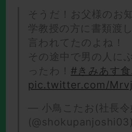
そうだ！お父様のお
学教授の方に書類渡
言われてたのよね！
その途中で男の人に
ったわ！
#きみあす
pic.twitter.com/Mr
— 小鳥こたお(社長令
(@shokupanjoshi03