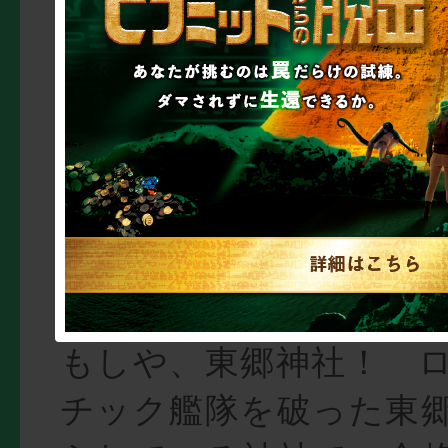
— 小池真帆(優等生)
(@shokupanjoshi04
10, 2016
代々木公園周辺の有名
明治神宮。ですがどう
さ的に別の神社のよう
もしや、東郷神社！ 
チック艦隊を破った東