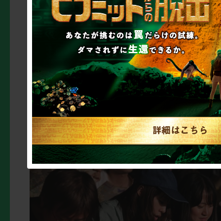
いろ便利なので
充電満
・蚊がたくさんいるの
かり！
・SEKAI NO OEAR
ぷりはまろう！