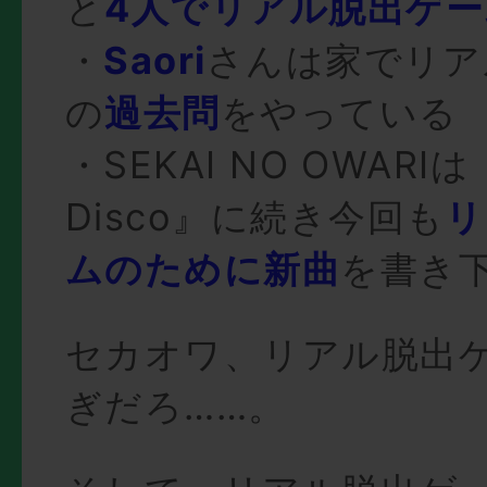
と
4人でリアル脱出ゲ
・
Saori
さんは家でリア
の
過去問
をやっている
・SEKAI NO OWARIは
Disco』に続き今回も
リ
ムのために新曲
を書き
セカオワ、リアル脱出
ぎだろ……。