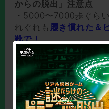
からの脱出」注意点
・5000〜7000歩ぐ
れぐれも
履き慣れた＆
靴で！
・必死になって気づい
座る可能性大なので、
ジーンズおすすめ！
・1人でも参加できるけ
行くとよりたのしく、
・スマホのカメラ機能