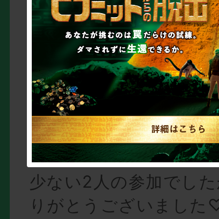
途中までヒントすごい
「!?」って感じだった
ところは全くわからな
果楽しかった!!
年齢：33 性別：女 
ーム参加回数：初
答え合わせ楽しかった
少ない2人の参加でした
りがとうございました♡