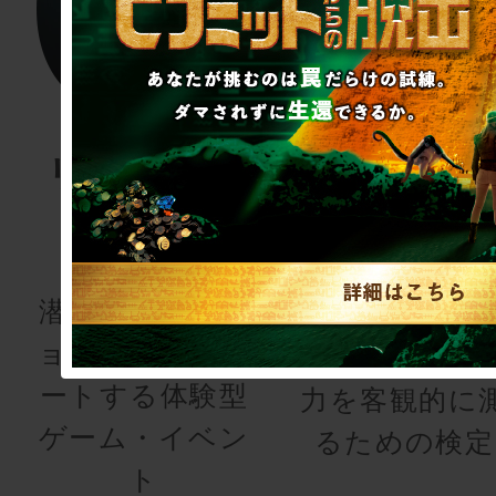
リアル潜入
謎検
ゲーム
謎解き能
検定
潜入してミッシ
ョンをコンプリ
あなたの謎解
ートする体験型
力を客観的に
ゲーム・イベン
るための検定
ト