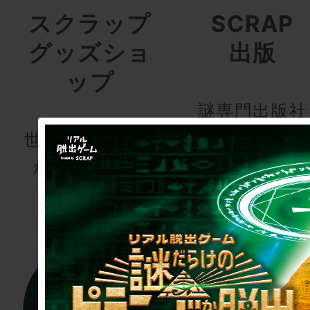
スクラップ
SCRAP
グッズショ
出版
ップ
謎専門出版社
世界でここにし
かないグッズ