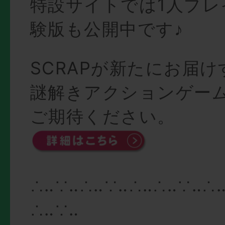
特設サイトでは1人プレ
験版も公開中です♪
SCRAPが新たにお届
謎解きアクションゲー
ご期待ください。
∴‥∵‥∴‥∵‥∴‥∴‥∵‥∴
∴‥∵‥