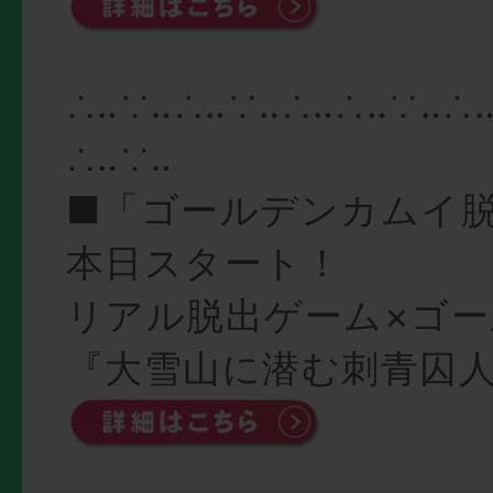
∴‥∵‥∴‥∵‥∴‥∴‥∵‥∴
∴‥∵‥
■「ゴールデンカムイ
本日スタート！
リアル脱出ゲーム×ゴ
『大雪山に潜む刺青囚