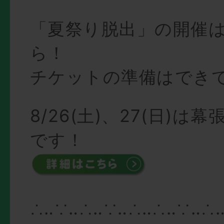
「夏祭り脱出」の開催
ら！
チケットの準備はでき
8/26(土)、27(日)は
です！
∴‥∵‥∴‥∵‥∴‥∴‥∵‥∴