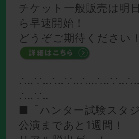
チケット一般販売は明日8
ら早速開始！
どうぞご期待ください
∴‥∵‥∴‥∵‥∴‥∴‥∵‥∴
∴‥∵‥
■「ハンター試験スタ
公演まであと1週間！