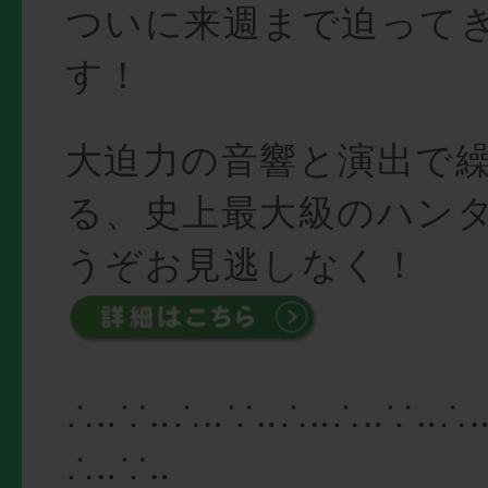
ついに来週まで迫って
す！
大迫力の音響と演出で
る、史上最大級のハン
うぞお見逃しなく！
∴‥∵‥∴‥∵‥∴‥∴‥∵‥∴
∴‥∵‥