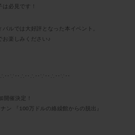
子は必見です！
ィバルでは大好評となった本イベント。
でお楽しみください♪
∴‥∵‥∴‥∴‥∵‥∴‥∵‥
加開催決定！
ナン 『100万ドルの絡繰館からの脱出』