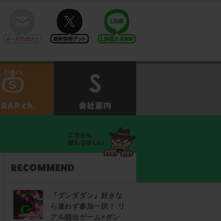
mail
twitter
Line@
せ
SCRAPch.
会社案内
『ダンダダン』好きな
ら迷わず参加一択！ リ
アル脱出ゲーム×ダン