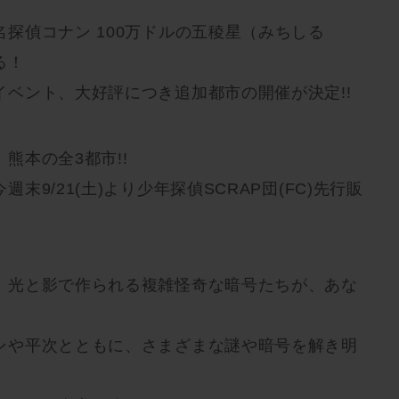
探偵コナン 100万ドルの五稜星（みちしる
る！
ベント、大好評につき追加都市の開催が決定!!
熊本の全3都市!!
末9/21(土)より少年探偵SCRAP団(FC)先行販
、光と影で作られる複雑怪奇な暗号たちが、あな
ンや平次とともに、さまざまな謎や暗号を解き明