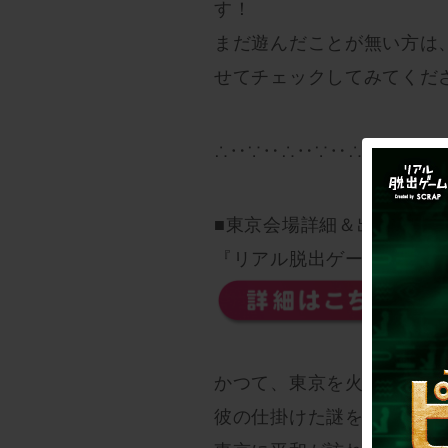
す！
まだ遊んだことが無い方は
せてチェックしてみてくだ
∴‥∵‥∴‥∵‥∴‥∴‥∵‥
■東京会場詳細＆出演者情
『リアル脱出ゲームTV～The
かつて、東京を火の海に染
彼の仕掛けた謎を全国の優