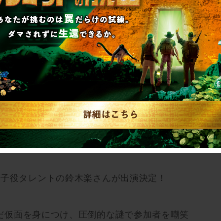
 10年。
るイベント会場に、1通の挑戦状が届いた。
、再びゲームをはじめましょう。
本イベント、東京会場の詳細が決定しました！
/26(木)～2025/2/2(日)で開催♪
00より少年探偵SCRAP団(FC)先行、そして
一般販売が開始となります！
は子役タレントの鈴木楽さんが出演決定！
だ仮面を身につけ、圧倒的な謎で参加者を嘲笑