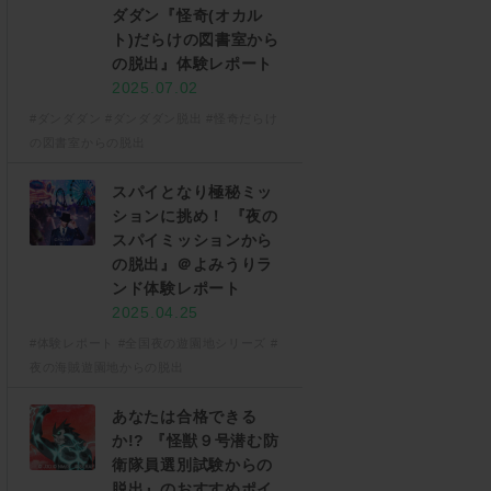
ダダン『怪奇(オカル
ト)だらけの図書室から
の脱出』体験レポート
2025.07.02
#ダンダダン
#ダンダダン脱出
#怪奇だらけ
の図書室からの脱出
スパイとなり極秘ミッ
ションに挑め！ 『夜の
スパイミッションから
の脱出』＠よみうりラ
ンド体験レポート
2025.04.25
#体験レポート
#全国夜の遊園地シリーズ
#
夜の海賊遊園地からの脱出
あなたは合格できる
か!? 『怪獣９号潜む防
衛隊員選別試験からの
脱出』のおすすめポイ