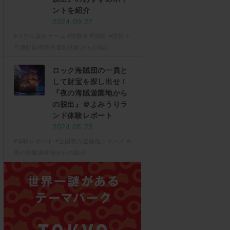
ントを紹介
2024.09.27
#リアル脱出ゲーム
#怪獣８号脱出
#怪獣９
号潜む防衛隊員選別試験からの脱出
ロック海賊団の一員と
して財宝を探し出せ！
『夜の海賊遊園地から
の脱出』＠よみうりラ
ンド体験レポート
2024.05.23
#体験レポート
#全国夜の遊園地シリーズ
#
夜の海賊遊園地からの脱出