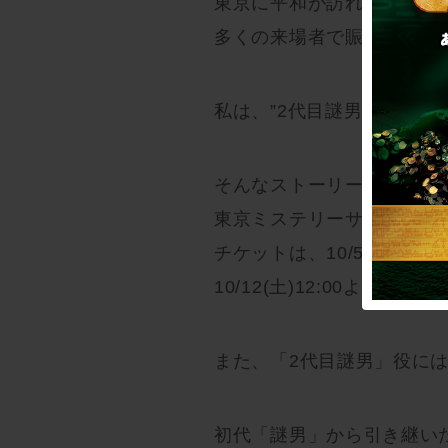
東京に平和が訪れてから……
多くの来場者で賑わう、あ
私は、”2代目謎男”。さあ
そんなストーリーで始まる
東京ミステリーサーカスにて、12
チケットは、10/5(土)12:
10/12(土)12:00より
また、「2代目謎男」役に
初代「謎男」から引き継い