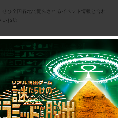
、ぜひ全国各地で開催されるイベント情報と合わ
さいね◎
∴‥∵‥∴‥∴‥∵‥∴‥∵‥
報発表！
 Live～』
めようとしたテロリスト「謎男」。
秀な者たちが解き明かし、