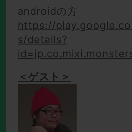
androidの方
https://play.google.c
s/details?
id=jp.co.mixi.monster
＜ゲスト＞