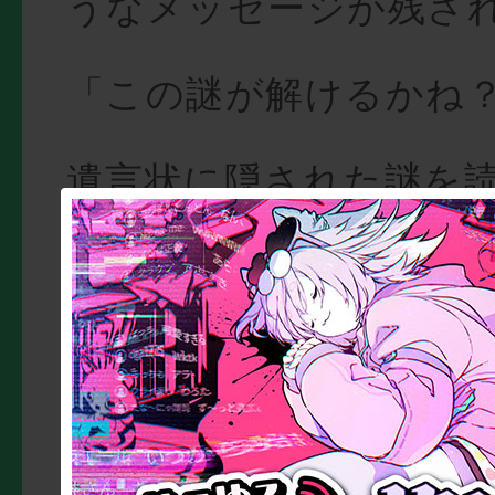
うなメッセージが残さ
「この謎が解けるかね
遺言状に隠された謎を
マッド博士が読み解い
にたどり着ける。
あなたは、今世紀最大
の挑戦に打ち勝つこと
うか？