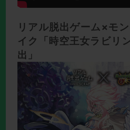
リアル脱出ゲーム×モ
イク「時空王女ラビリ
出」