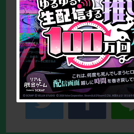
12/16～アジトオブス
天神にて開催！
http://realdgame.jp/e
iece_mad.html/