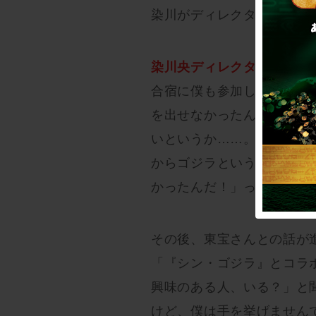
染川がディレクターに選ば
染川央ディレクター（以下
合宿に僕も参加していたん
を出せなかったんです。と
いというか……。だから、
からゴジラというアイディ
かったんだ！」ってちょっ
その後、東宝さんとの話が
「『シン・ゴジラ』とコラ
興味のある人、いる？」と
けど、僕は手を挙げません