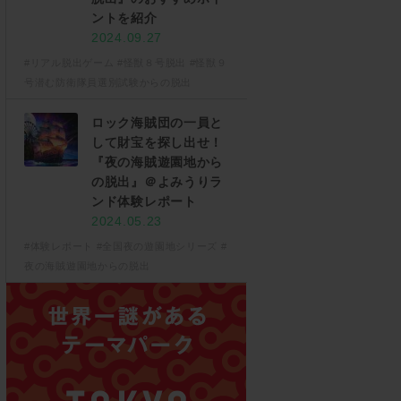
ントを紹介
2024.09.27
#リアル脱出ゲーム
#怪獣８号脱出
#怪獣９
号潜む防衛隊員選別試験からの脱出
ロック海賊団の一員と
して財宝を探し出せ！
『夜の海賊遊園地から
の脱出』＠よみうりラ
ンド体験レポート
2024.05.23
#体験レポート
#全国夜の遊園地シリーズ
#
夜の海賊遊園地からの脱出