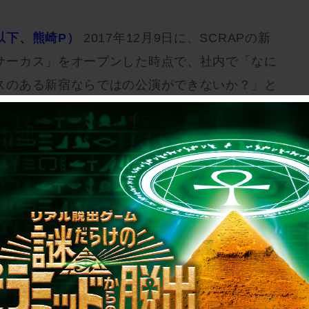
以下、熊崎P）
2017年12月9日に、SCRAPの新
サーカス」をオープンした時点で、社内で「なに
スのある新宿ならではの公演ができないか？」と
んな時、コンテンツチームが行っていた“新しい
、ゴジラという案が出てきていたんです。
いうのは、戦後である1954年から今に至るまで
作ってきたアイコンだと思っています。今、新宿
あるし、SCRAPはまだゴジラとコラボをした
ゴジラ×リアル脱出ゲームをやるしかない」とい
加藤（隆生）や弊社の上層部が東宝さんとお話を
れで東宝さんにプランを持っていくにあたって、