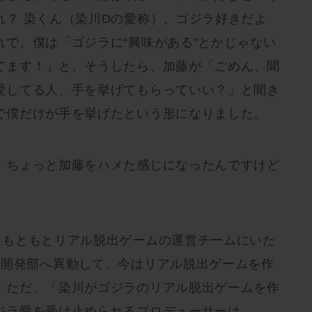
れ？ 染くん（染川Dの愛称）、ゴジラ好きだよ
れで、僕は「ゴジラに“興味がある”とかじゃない
てます！」と。そうしたら、加藤が「ごめん、聞
愛してる人、手を挙げてもらっていい？」と聞き
で僕だけが手を挙げたという形になりました。
、ちょっと加藤をハメた感じになったんですけど
もともとリアル脱出ゲームの運営チームにいた
業開発部へ異動して、今はリアル脱出ゲームを作
。ただ、「染川がゴジラのリアル脱出ゲームを作
ジラ愛を受け止められるプロデューサーは、