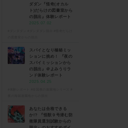
ダダン『怪奇(オカル
ト)だらけの図書室から
の脱出』体験レポート
2025.07.02
#ダンダダン
#ダンダダン脱出
#怪奇だらけ
の図書室からの脱出
スパイとなり極秘ミッ
ションに挑め！ 『夜の
スパイミッションから
の脱出』＠よみうりラ
ンド体験レポート
2025.04.25
#体験レポート
#全国夜の遊園地シリーズ
#
夜の海賊遊園地からの脱出
あなたは合格できる
か!? 『怪獣９号潜む防
衛隊員選別試験からの
脱出』のおすすめポイ