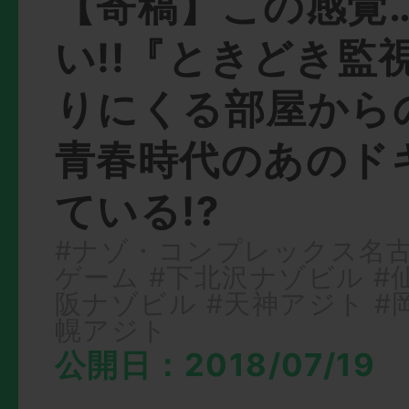
【寄稿】この感覚
い!!『ときどき監
りにくる部屋から
青春時代のあのド
ている!?
#ナゾ・コンプレックス名
ゲーム
#下北沢ナゾビル
#
阪ナゾビル
#天神アジト
#
幌アジト
公開日：2018/07/19