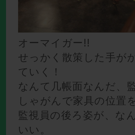
オーマイガー!!
せっかく散策した手が
ていく！
なんて几帳面なんだ、
しゃがんで家具の位置
監視員の後ろ姿が、な
いい。