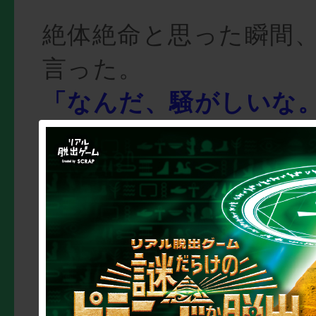
絶体絶命と思った瞬間
言った。
「なんだ、騒がしいな。
物が動いているんだ！ 
何かしたのか!?」
ブンブンッと大きく首
て、何もしていないア
「俺は几帳面なんだ！ 