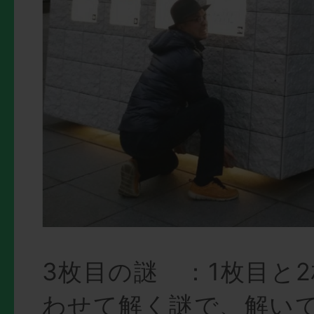
3枚目の謎 ：1枚目と
わせて解く謎で、解い