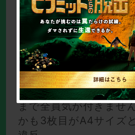
「あれ、Dチームも問題
る」
はい。Dチーム、ルー
格。
3枚目が指示をクリア
えたので堂々としすぎ
まで全員気が付きませ
かも3枚目がA4サイズ
違反。