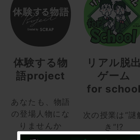
体験する物
リアル脱
語project
ゲーム
for schoo
あなたも、物語
の登場人物にな
次の授業は“謎
りませんか
き”!?