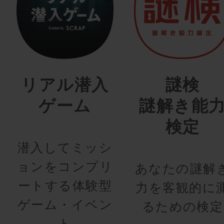
リアル潜入
謎検
ゲーム
謎解き能
検定
潜入してミッシ
ョンをコンプリ
あなたの謎解
ートする体験型
力を客観的に
ゲーム・イベン
るための検定
ト