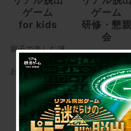
ゲーム
ゲーム
for kids
研修・懇
会
親子で楽しむ謎
解きを
研修用・懇親
お届けします！
用会議
室型リアル脱
ゲーム