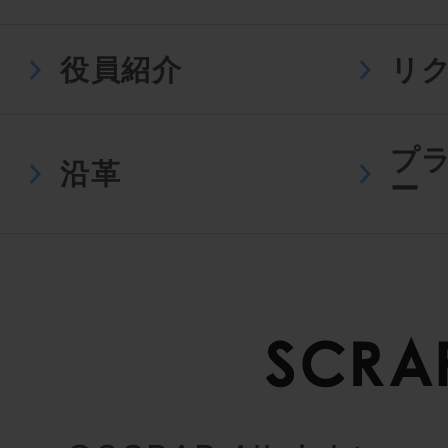
役員紹介
リ
プ
沿革
ー