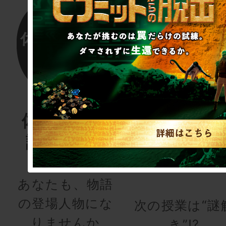
体験する物
リアル脱
語project
ゲーム
for schoo
あなたも、物語
の登場人物にな
次の授業は“謎
りませんか
き”!?