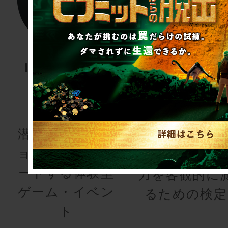
リアル潜入
謎検
ゲーム
謎解き能
検定
潜入してミッシ
ョンをコンプリ
あなたの謎解
ートする体験型
力を客観的に
ゲーム・イベン
るための検定
ト