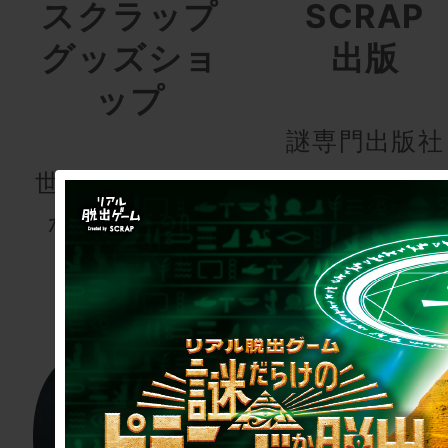
スクラップ
SCRAP
グッズショ
出版
ップ
謎専門出版社
世界でここにし
かないグッズ