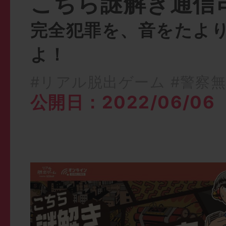
こちら謎解き通信
完全犯罪を、音をたよ
よ！
#リアル脱出ゲーム
#警察
公開日：2022/06/06