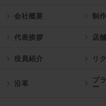
会社概要
制
代表挨拶
店
役員紹介
リ
プ
沿革
ー