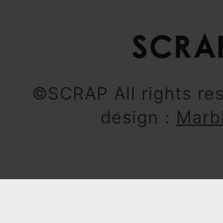
©SCRAP All rights re
design：
Marb