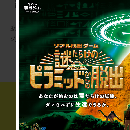
語project
ゲーム
for schoo
あなたも、物語
の登場人物にな
次の授業は“謎
りませんか
き”!?