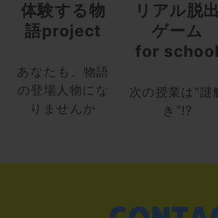
体験する物
リアル脱
語project
ゲーム
for schoo
あなたも、物語
の登場人物にな
次の授業は“謎
りませんか
き”!?