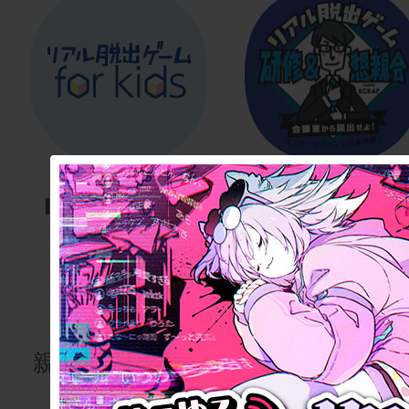
リアル脱出
リアル脱
ゲーム
ゲーム
for kids
研修・懇
会
親子で楽しむ謎
解きを
研修用・懇親