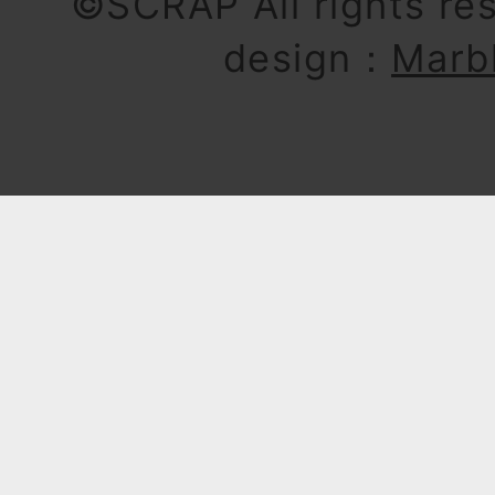
©SCRAP All rights re
design：
Marb