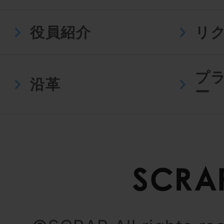
役員紹介
リ
プ
沿革
ー