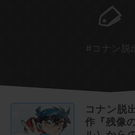
#コナン脱
コナン脱
作『残像
ル）から