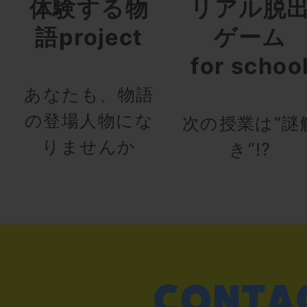
体験する物
リアル脱
語project
ゲーム
for schoo
あなたも、物語
の登場人物にな
次の授業は“謎
りませんか
き”!?