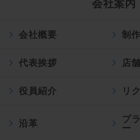
会社案内
会社概要
制
代表挨拶
店
役員紹介
リ
プ
沿革
ー