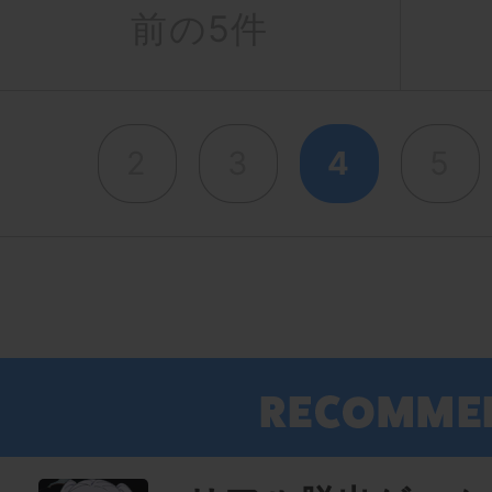
前の5件
2
3
4
5