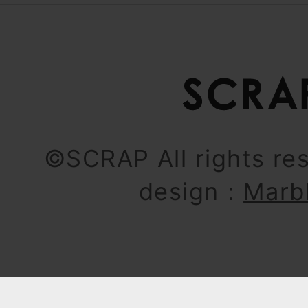
©SCRAP All rights re
design：
Marb