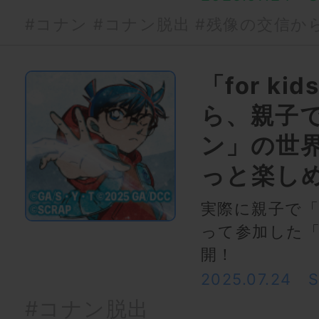
#コナン
#コナン脱出
#残像の交信か
「for k
ら、親子
ン」の世
っと楽し
実際に親子で「f
って参加した
開！
2025.07.24
#コナン脱出