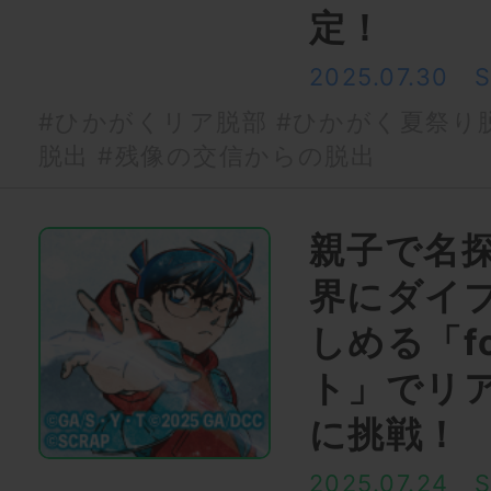
定！
2025.07.30
#ひかがくリア脱部
#ひかがく夏祭り
脱出
#残像の交信からの脱出
親子で名
界にダイブ
しめる「fo
ト」でリ
に挑戦！
2025.07.24