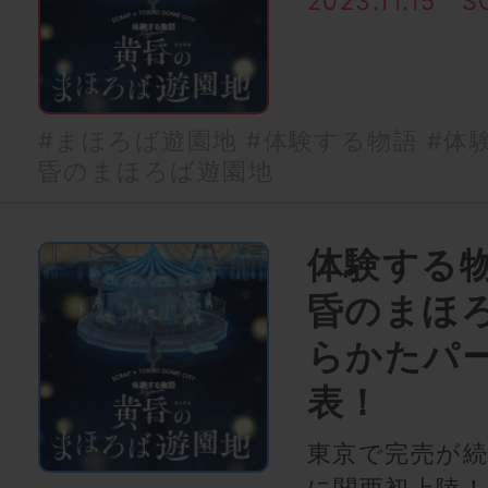
2023.11.15
S
#まほろば遊園地
#体験する物語
#体験
昏のまほろば遊園地
体験する物語
昏のまほ
らかたパ
表！
東京で完売が