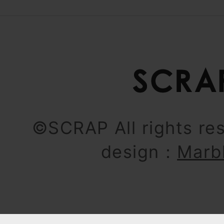
©SCRAP All rights re
design：
Marb