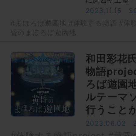
に関西初上陸！
2023.11.15
S
#まほろば遊園地
#体験する物語
#体験
昏のまほろば遊園地
和田彩花
物語proj
ろば遊園
ルテーマ
行うこと
2023.06.02
#体験する物語project
#黄昏