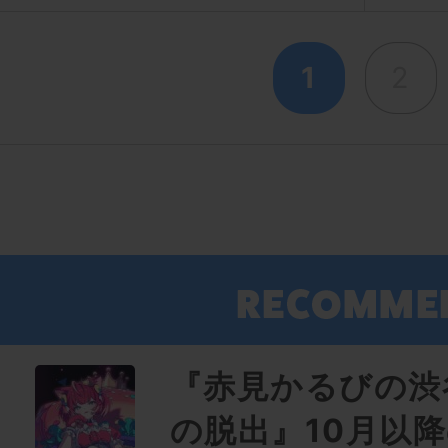
1
2
『赤見かるびの渋
の脱出』10月以