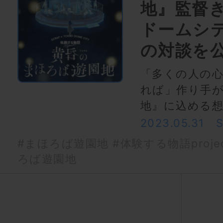
地』監督
ドームシ
の対談を
「多くの人の
れば」作り手
地』に込める
2023.05.31
#まほろば遊園地
#体験する物語proje
ろば遊園地