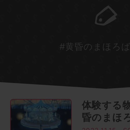
#黄昏のまほろ
体験する物語
昏のまほ