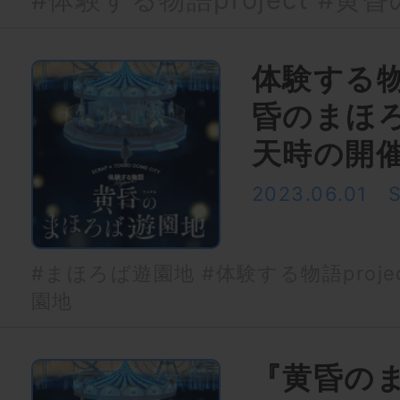
体験する物語
昏のまほ
天時の開
2023.06.01
#まほろば遊園地
#体験する物語proje
園地
『黄昏の