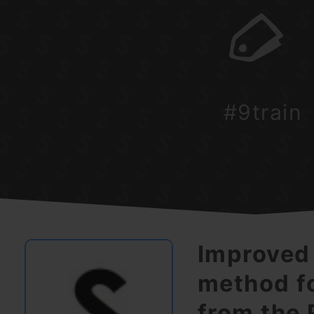
#9train
Improved
method f
from the