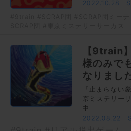
2022.10.28
#9train
#SCRAP団
#SCRAP団ミー
SCRAP団
#東京ミステリーサーカス
【9trai
様のみで
なりまし
『止まらない
京ミステリーサ
中
2022.08.22
#9train
#リアル脱出ゲーム