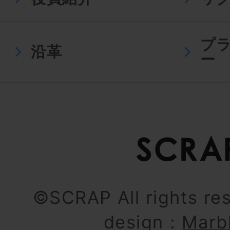
プ
沿革
ー
©SCRAP All rights re
design：
Marb