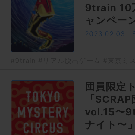
9train
ャンペー
2023.02.03
#9train
#リアル脱出ゲーム
#東京ミ
団員限定
「SCRA
vol.15〜
ナイト〜」