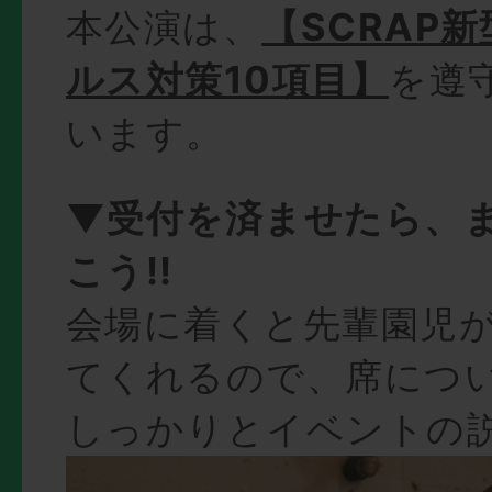
本公演は、
【SCRAP
ルス対策10項目】
を遵
います。
▼受付を済ませたら、
こう!!
会場に着くと先輩園児
てくれるので、席につ
しっかりとイベントの説