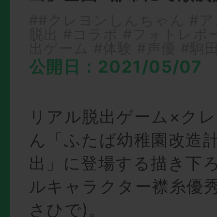
##クレヨンしんちゃん
#ア
脱出
#コラボ
#フォトレポ
出ゲーム
#体験
#声優
#駒
公開日：2021/05/07
リアル脱出ゲーム×ク
ん「ふたば幼稚園改造
出」に登場する描き下
ルキャラクター襟糸優秀
さひで)。