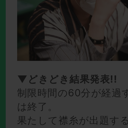
▼どきどき結果発表!!
制限時間の60分が経過
は終了。
果たして襟糸が出題す