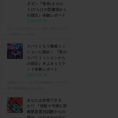
ダダン『怪奇(オカル
ト)だらけの図書室から
の脱出』体験レポート
2025.07.02
#ダンダダン
#ダンダダン脱出
#怪奇だらけ
の図書室からの脱出
スパイとなり極秘ミッ
ションに挑め！ 『夜の
スパイミッションから
の脱出』＠よみうりラ
ンド体験レポート
2025.04.25
#体験レポート
#全国夜の遊園地シリーズ
#
夜の海賊遊園地からの脱出
あなたは合格できる
か!? 『怪獣９号潜む防
衛隊員選別試験からの
脱出』のおすすめポイ