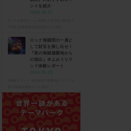
ントを紹介
2024.09.27
#リアル脱出ゲーム
#怪獣８号脱出
#怪獣９
号潜む防衛隊員選別試験からの脱出
ロック海賊団の一員と
して財宝を探し出せ！
『夜の海賊遊園地から
の脱出』＠よみうりラ
ンド体験レポート
2024.05.23
#体験レポート
#全国夜の遊園地シリーズ
#
夜の海賊遊園地からの脱出