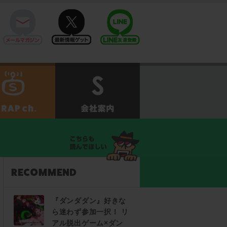
mail
twitter
Line@
せ
SCRAPch.
会社案内
『ダンダダン』好きな
ら迷わず参加一択！ リ
アル脱出ゲーム×ダン