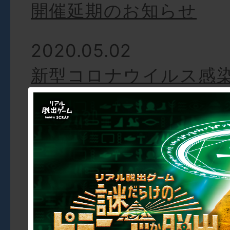
開催延期のお知らせ
2020.05.02
新型コロナウイルス感
伴うSCRAP運営店舗
ベントの開催について
・東京、神奈川、愛知
福岡、宮城、札幌の16
定で臨時休業
・その他会場での一部